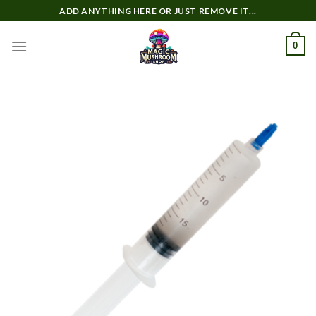
Zum
ADD ANYTHING HERE OR JUST REMOVE IT...
Inhalt
springen
0