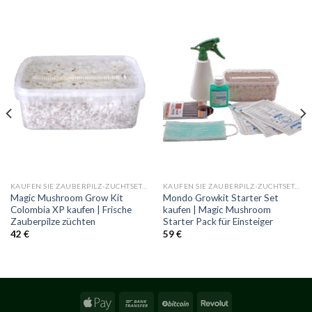
KAUFEN SIE ZAUBERPILZ-ZUCHTSETS BEI MONDO®
KAUFEN SIE ZAUBERPILZ-ZUCHTSETS BEI MONDO®
Magic Mushroom Grow Kit
Mondo Growkit Starter Set
Colombia XP kaufen | Frische
kaufen | Magic Mushroom
Zauberpilze züchten
Starter Pack für Einsteiger
42
€
59
€