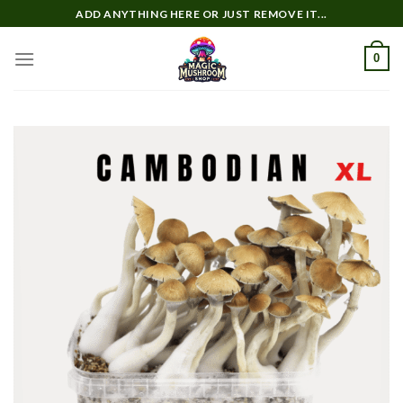
Zum
ADD ANYTHING HERE OR JUST REMOVE IT...
Inhalt
springen
0