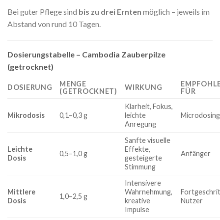
Bei guter Pflege sind
bis zu drei Ernten
möglich – jeweils im
Abstand von rund 10 Tagen.
Dosierungstabelle – Cambodia Zauberpilze
(getrocknet)
MENGE
EMPFOHL
DOSIERUNG
WIRKUNG
(GETROCKNET)
FÜR
Klarheit, Fokus,
Mikrodosis
0,1–0,3 g
leichte
Microdosin
Anregung
Sanfte visuelle
Leichte
Effekte,
0,5–1,0 g
Anfänger
Dosis
gesteigerte
Stimmung
Intensivere
Mittlere
Wahrnehmung,
Fortgeschri
1,0–2,5 g
Dosis
kreative
Nutzer
Impulse