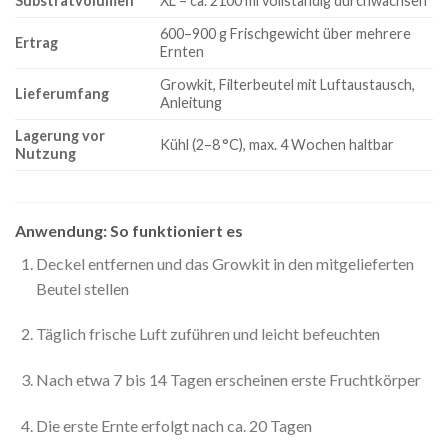
Substratvolumen
XL – ca. 2100 ml vollständig durchwachsen
600–900 g Frischgewicht über mehrere
Ertrag
Ernten
Growkit, Filterbeutel mit Luftaustausch,
Lieferumfang
Anleitung
Lagerung vor
Kühl (2–8 °C), max. 4 Wochen haltbar
Nutzung
Anwendung: So funktioniert es
Deckel entfernen und das Growkit in den mitgelieferten
Beutel stellen
Täglich frische Luft zuführen und leicht befeuchten
Nach etwa 7 bis 14 Tagen erscheinen erste Fruchtkörper
Die erste Ernte erfolgt nach ca. 20 Tagen